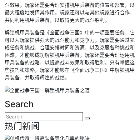
斗效果。玩家还需要合理安排机甲兵装备的位置和部署，以
最大程度地发挥其作用。玩家还可以与其他玩家进行合作，
共同利用机甲兵装备，以取得更大的战斗胜利。
解锁机甲兵装备是《全面战争三国》中的一项重要任务，它
可以为玩家提供强大的战斗能力和竞争力。玩家需要通过完
成任务和挑战，合理安排时间和资源，以及克服各种挑战和
困难，才能够成功解锁机甲兵装备。玩家还需要合理运用机
甲兵装备的战略，以提高战斗效果和取得胜利。只有掌握这
些技巧和策略，玩家才能够在《全面战争三国》中解锁机甲
兵装备，并取得辉煌的战绩。
Search
热门新闻