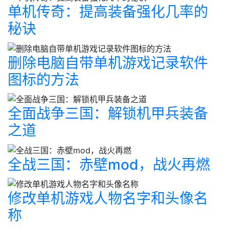
单机传奇：提高装备强化几率的
秘诀
删除电脑自带单机游戏记录软件
图标的方法
全面战争三国：解锁机甲兵装备
之道
全战三国：赤壁mod，战火再燃
修改单机游戏人物名字和头像名
称